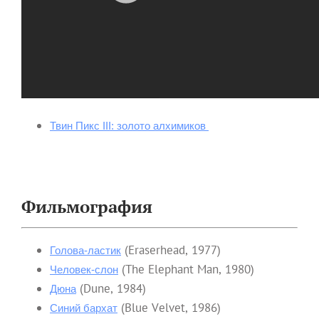
Твин Пикс III: золото алхимиков
Фильмография
(Eraserhead, 1977)
Голова-ластик
(The Elephant Man, 1980)
Человек-слон
(Dune, 1984)
Дюна
(Blue Velvet, 1986)
Синий бархат