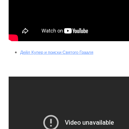
Дейл Купер и поиски Святого Грааля