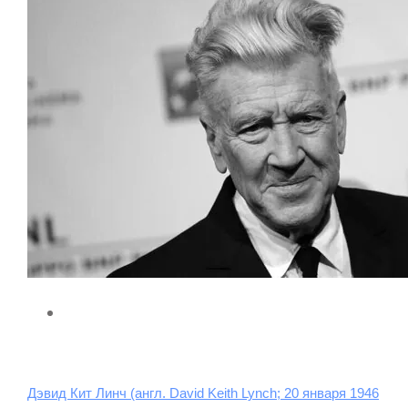
Дэвид Кит Линч (англ. David Keith Lynch; 20 января 1946